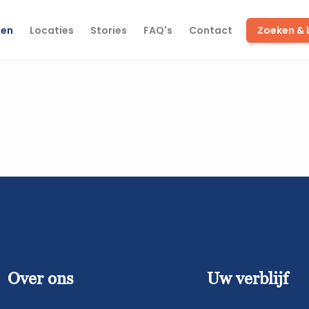
(current)
ten
Locaties
Stories
FAQ's
Contact
Zoeken &
Over ons
Uw verblijf