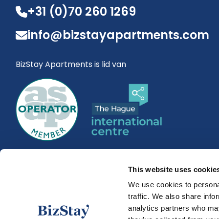
+31 (0)70 260 1269
info@bizstayapartments.com
BizStay Apartments is lid van
This website uses cookie
We use cookies to personal
traffic. We also share info
analytics partners who may