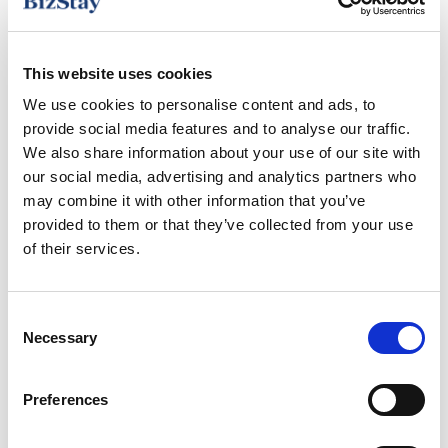
Haardroger
This website uses cookies
Verwarming
We use cookies to personalise content and ads, to
provide social media features and to analyse our traffic.
Strijkvoorzieningen
We also share information about your use of our site with
our social media, advertising and analytics partners who
Keuken
may combine it with other information that you’ve
provided to them or that they’ve collected from your use
Nespresso koffiezetapparaat
of their services.
Kluis
Consent
Necessary
Selection
Smart TV
Wasmachine
Preferences