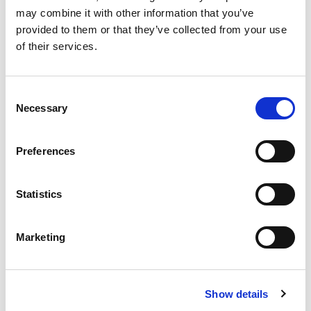
may combine it with other information that you’ve
Geschirrspüler
provided to them or that they’ve collected from your use
of their services.
Trockner
Consent
Kostenloses Parken
Necessary
Selection
Haartrockner
Preferences
Heizung
Statistics
Bügelmöglichkeiten
Marketing
Kitchen
Nespresso-Kaffeemaschine
Show details