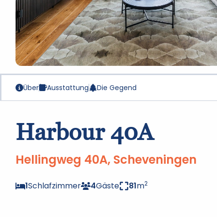
Über
Ausstattung
Die Gegend
Harbour 40A
Hellingweg 40A, Scheveningen
2
1
Schlafzimmer
4
Gäste
81
m